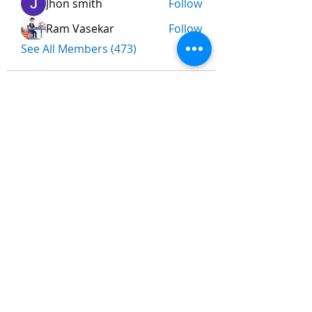
Jhon smith
Follow
Ram Vasekar
Follow
See All Members (473)
Nombre
*
Apellidos
Email
*