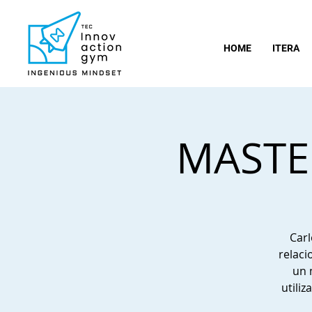
HOME
ITERA
MASTER
Carl
relaci
un 
utili