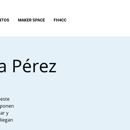
NTOS
MAKER SPACE
FH4CC
a Pérez
 este
omponen
ar y
liegan