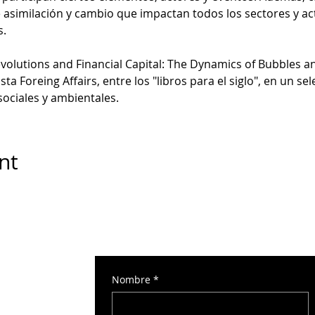
similación y cambio que impactan todos los sectores y act
. 
evolutions and Financial Capital: The Dynamics of Bubbles a
sta Foreing Affairs, entre los "libros para el siglo", en un se
sociales y ambientales.
nt
Nombre
*
 Torre Norte 2