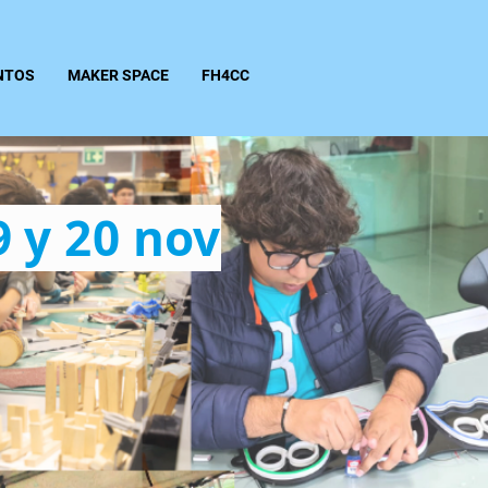
NTOS
MAKER SPACE
FH4CC
9 y 20 nov