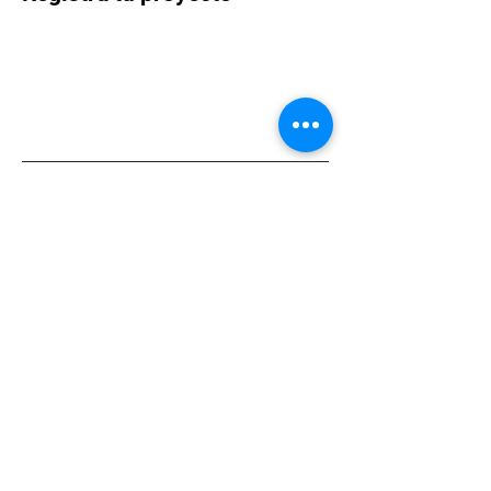
CALENDARIO
agosto de 2026
Today
No events yet this month