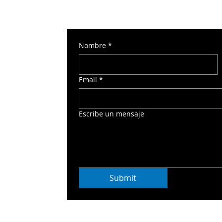
Nombre
*
 Torre Norte 2
Email
*
o
Escribe un mensaje
Submit