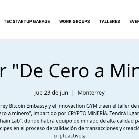
TEC STARTUP GARAGE
WORK GROUPS
TALLERES
EVE
er "De Cero a Mi
jue 23 de jun
  |  
Monterrey
ey Bitcoin Embassy y el Innovaction GYM traen el taller d
ero a minero”, impartido por CRYPTO MINERÍA. Tendrá lugar
chain Lab”, donde habrá equipo de minado de alta calidad p
icipes en el proceso de validación de transacciones y creaci
criptoactivos¡