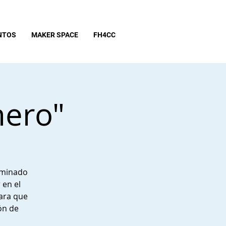
NTOS
MAKER SPACE
FH4CC
nero"
e minado
 en el
ara que
ón de