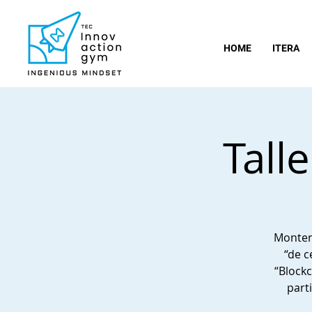
HOME
ITERA
Tall
Monterr
“de c
“Block
part