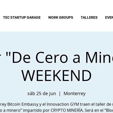
TEC STARTUP GARAGE
WORK GROUPS
TALLERES
EVE
r "De Cero a Min
WEEKEND
sáb 25 de jun
  |  
Monterrey
ey Bitcoin Embassy y el Innovaction GYM traen el taller d
ro a minero” impartido por CRYPTO MINERÍA. Será en el “Blo