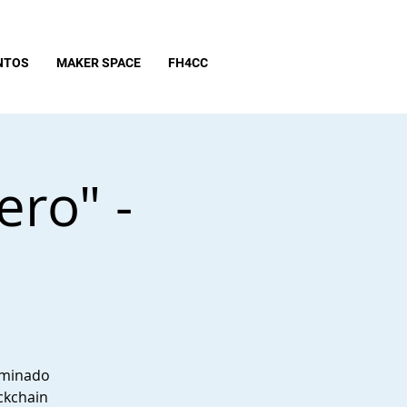
NTOS
MAKER SPACE
FH4CC
ero" -
e minado
ckchain