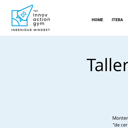
HOME
ITERA
Talle
Monterr
“de ce