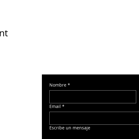
nt
Nombre
*
 Torre Norte 2
Email
*
o
Escribe un mensaje