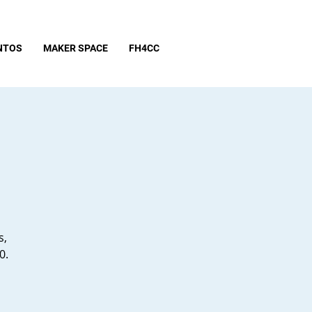
NTOS
MAKER SPACE
FH4CC
s,
0.