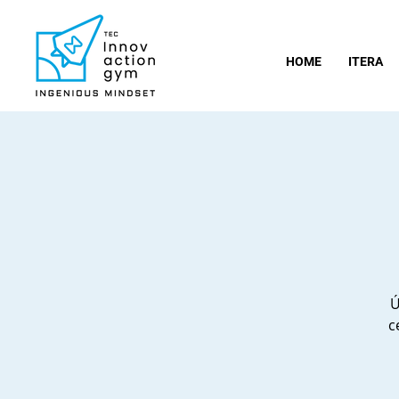
HOME
ITERA
Ú
c