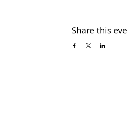
Share this eve
Contáctanos
Ave. Eugenio Garza Sada 2501 Sur, CETEC
piso 64700 Monterrey, Nuevo León, Méxic