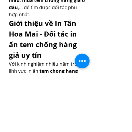
màu
, 
mua tem chống hàng giả ở 
đâu
,... để tìm được đối tác phù 
hợp nhất.
Giới thiệu về In Tân 
Hoa Mai - Đối tác in 
ấn tem chống hàng 
giả uy tín
Với kinh nghiệm nhiều năm trong 
lĩnh vực in ấn 
tem chong hang 
gia
, In Tân Hoa Mai tự hào là đối 
tác tin cậy của nhiều doanh 
nghiệp lớn nhỏ trên toàn quốc. 
Chúng tôi sở hữu:
Công nghệ in ấn hiện đại, tiên 
tiến bậc nhất.
Đội ngũ thiết kế chuyên 
nghiệp, sáng tạo, am hiểu thị 