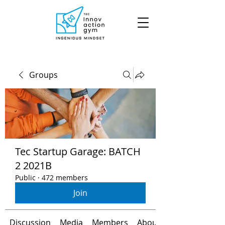
Groups
Tec Startup Garage: BATCH
2 2021B
Public
·
472 members
Join
Discussion
Media
Members
About