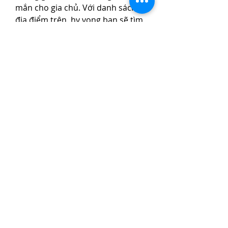
mắn cho gia chủ. Với danh sách 6 
địa điểm trên, hy vọng bạn sẽ tìm 
được gốc mai ưng ý cho mùa Xuân 
năm nay! Các bạn có thể tham 
khảo thêm về 
Những hình ảnh 
hoa mai vàng đẹp nhất không thể 
bỏ qua
.
0
0
5
Kommentar verfassen...
About
Welcome to the group! You can
connect with other members, ge
...
Read more