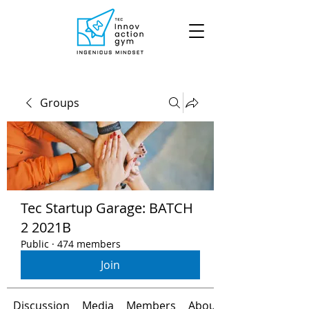
Groups
Tec Startup Garage: BATCH
2 2021B
Public
·
474 members
Join
Discussion
Media
Members
About