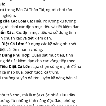
uả:
cá trong Bắn Cá Thần Tài, người chơi cần 
h nghiệm:
của Các Loại Cá:
 Hiểu rõ lượng xu tương 
người chơi xác định mục tiêu và tiết kiệm đạn.
ẩn Xác:
 Xác định mục tiêu và sử dụng tính 
n chuẩn xác và tiết kiệm đạn.
u Diệt Cá Lớn:
 Sử dụng các kỹ năng như sét 
diệt cá lớn nhanh chóng.
ử Dụng Phù Hợp:
 Quan sát mục tiêu, tính 
g để tiết kiệm đạn cho các vòng tiếp theo.
iêu Diệt Cá Lớn:
 Lựa chọn súng mạnh để hạ 
 cá mập búa, bạch tuộc, cá trùm.
i thường xuyên để rèn luyện kỹ năng bắn cá 
một trò chơi, mà là một cuộc phiêu lưu đầy 
dương. Từ những tính năng độc đáo, phòng 