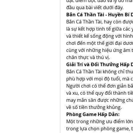
đặc điểm độc đáo và lý do mà
đầu qua bài viết dưới đây.
Bắn Cá Thần Tài - Huyền Bí
Bắn Cá Thần Tài, hay còn được 
là sự kết hợp tinh tế giữa các 
và thiết kế sống động với hìn
chơi đến một thế giới đại dươ
cùng với những hiệu ứng âm t
chân thực và thú vị.
Giải Trí và Đổi Thưởng Hấp 
Bắn Cá Thần Tài không chỉ thu h
phù hợp với mọi độ tuổi, mà cò
Người chơi có thể đơn giản b
và xu, có thể quy đổi thành ti
may mắn săn được những chú c
về số tiền thưởng khủng.
Phòng Game Hấp Dẫn:
Một trong những ưu điểm lớn 
trong lựa chọn phòng game, t