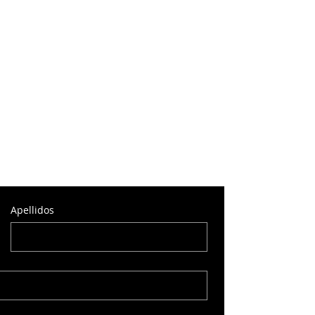
Apellidos