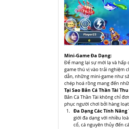
Mini-Game Đa Dạng:
Để mang lại sự mới lạ và hấp 
game thú vị vào trải nghiệm ch
dẫn, những mini-game như săn 
chép hoá rồng mang đến những 
Tại Sao Bắn Cá Thần Tài Th
Bắn Cá Thần Tài không chỉ đơn 
phục người chơi bởi hàng loạ
Đa Dạng Các Tính Năng 
giới đa dạng với nhiều lo
cổ, cá nguyên thủy đến cá