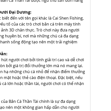
 Bắn Cá Thần Tài được ngư thủ săn đón hàng 
 Dưới Đại Dương:
biết đến với tên gọi khác là Cai Shen Fishing, 
yếu tố của các trò chơi bắn cá trên máy tính 
h ảnh 3D chân thực. Trò chơi này đưa người 
ng huyền bí, nơi mà những chú cá đa dạng 
hanh sống động tạo nên một trải nghiệm 
Dẫn:
út người chơi bởi tính giải trí cao và dễ chơi 
n bởi giá trị đổi thưởng lớn mà nó mang lại. 
ắn hạ những chú cá nhỏ để nhận điểm thưởng 
ền mặt hoặc thẻ cào điện thoại. Đặc biệt, nếu 
á lớn hoặc thần tài, người chơi có thể nhận 
của Bắn Cá Thần Tài chính là sự đa dạng 
ạo nên một không gian hấp dẫn cho người 