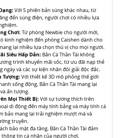
Dạng:
 Với 5 phiên bản súng khác nhau, từ 
ăng đến súng điện, người chơi có nhiều lựa 
 nghiệm.
ng Chơi:
 Từ phòng Newbie cho người mới, 
có kinh nghiệm đến phòng Caishen dành cho 
mang lại nhiều lựa chọn thú vị cho mọi người.
ãi Siêu Hấp Dẫn:
 Bắn Cá Thần Tài không 
ơng trình khuyến mãi sốc, từ ưu đãi nạp thẻ 
 ngày và các sự kiện nhân đôi giải độc đắc.
n Tượng:
 Với thiết kế 3D mô phỏng thế giới 
hanh sống động, Bắn Cá Thần Tài mang lại 
 và ấn tượng.
ên Mọi Thiết Bị:
 Với sự tương thích trên 
hoại di động đến máy tính bảng và máy tính cá 
m bảo mang lại trải nghiệm mượt mà và 
ường truyền.
sách bảo mật đa tầng, Bắn Cá Thần Tài đảm 
 thông tin cá nhân của người chơi.