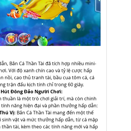
dẫn, Bắn Cá Thần Tài đã tích hợp nhiều mini-
ơi. Với độ xanh chín cao và tỷ lệ cược hấp 
nồi, cao thủ tranh tài, bầu cua tôm cá, cá 
trận đấu kịch tính chỉ trong 60 giây.
u Hút Đông Đảo Người Chơi:
thuần là một trò chơi giải trí, mà còn chinh 
t tính năng hiện đại và phần thưởng hấp dẫn:
Thú Vị:
 Bắn Cá Thần Tài mang đến một thế 
ài sinh vật và mức thưởng hấp dẫn, từ cá mập 
 thần tài, kèm theo các tính năng mới và hấp 