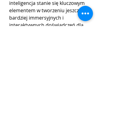
inteligencja stanie się kluczowym 
elementem w tworzeniu jeszcze 
bardziej immersyjnych i 
interaktywnych doświadczeń dla 
graczy.
Możemy się również spodziewać, 
że algorytmy SI będą w stanie 
przewidywać trendy w czasie 
rzeczywistym, co umożliwi 
operatorom szybką reakcję na 
zmieniające się potrzeby 
użytkowników. Te innowacje mogą 
również dotyczyć 
spersonalizowanych kampanii 
marketingowych, które będą w 
stanie lepiej trafiać w gusta i 
preferencje graczy.
Podsumowanie