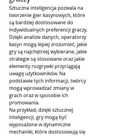
Sztuczna inteligencja pozwala na 
tworzenie gier kasynowych, które 
są bardziej dostosowane do 
indywidualnych preferencji graczy. 
Dzięki analizie danych, operatorzy 
kasyn mogą lepiej zrozumieć, jakie 
gry są najchętniej wybierane, jakie 
strategie są stosowane oraz jakie 
elementy rozgrywki przyciągają 
uwagę użytkowników. Na 
podstawie tych informacji, twórcy 
mogą wprowadzać zmiany w 
grach oraz w sposobie ich 
promowania.
Na przykład, dzięki sztucznej 
inteligencji, gry mogą być 
wyposażone w dynamiczne 
mechaniki, które dostosowują się 