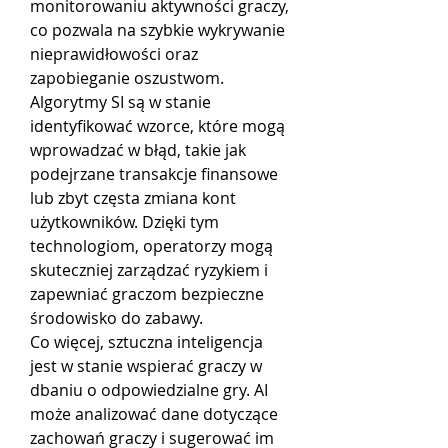
monitorowaniu aktywności graczy, 
co pozwala na szybkie wykrywanie 
nieprawidłowości oraz 
zapobieganie oszustwom. 
Algorytmy SI są w stanie 
identyfikować wzorce, które mogą 
wprowadzać w błąd, takie jak 
podejrzane transakcje finansowe 
lub zbyt częsta zmiana kont 
użytkowników. Dzięki tym 
technologiom, operatorzy mogą 
skuteczniej zarządzać ryzykiem i 
zapewniać graczom bezpieczne 
środowisko do zabawy.
Co więcej, sztuczna inteligencja 
jest w stanie wspierać graczy w 
dbaniu o odpowiedzialne gry. AI 
może analizować dane dotyczące 
zachowań graczy i sugerować im 