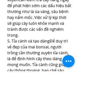
để phát hiện sớm các dấu hiệu bất 
thường như lá úa vàng, sâu bệnh 
hay nấm mốc. Việc xử lý kịp thời 
sẽ giúp cây luôn khỏe mạnh và 
tránh được các vấn đề nghiêm 
trọng.
5. Tỉa cành và tạo dángĐể duy trì 
vẻ đẹp của mai bonsai, người 
trồng cần thường xuyên tỉa cành, 
lá để định hình cây theo dáng 
mong muốn. Tỉa cành cũng giúp 
cây thông thoáng, hạn chế sâu 
bệnh và tập trung dinh dưỡng vào 
những phần quan trọng.
Kết luận:Chăm sóc mai bonsai 
không quá khó nếu bạn hiểu và 
tuân thủ các nguyên tắc cơ bản. 
Chỉ cần một chút siêng năng, kiên 