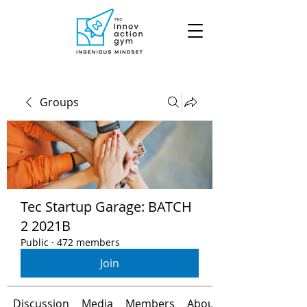
Groups
Tec Startup Garage: BATCH
2 2021B
Public
·
472 members
Join
Discussion
Media
Members
About