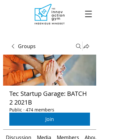
Groups
Tec Startup Garage: BATCH
2 2021B
Public
·
474 members
Join
Discussion
Media
Members
About