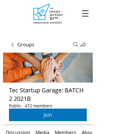
Groups
Tec Startup Garage: BATCH
2 2021B
Public
·
472 members
Join
Discussion
Media
Members
About