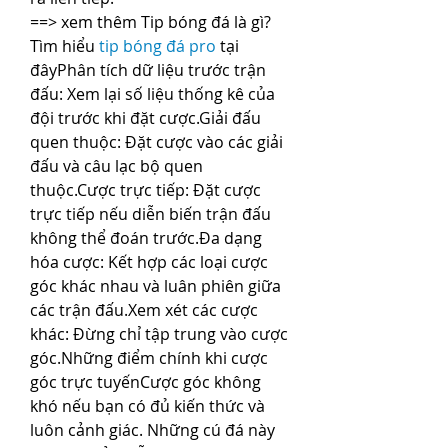
==> xem thêm Tip bóng đá là gì? 
Tìm hiểu 
tip bóng đá pro
 tại 
đâyPhân tích dữ liệu trước trận 
đấu: Xem lại số liệu thống kê của 
đội trước khi đặt cược.Giải đấu 
quen thuộc: Đặt cược vào các giải 
đấu và câu lạc bộ quen 
thuộc.Cược trực tiếp: Đặt cược 
trực tiếp nếu diễn biến trận đấu 
không thể đoán trước.Đa dạng 
hóa cược: Kết hợp các loại cược 
góc khác nhau và luân phiên giữa 
các trận đấu.Xem xét các cược 
khác: Đừng chỉ tập trung vào cược 
góc.Những điểm chính khi cược 
góc trực tuyếnCược góc không 
khó nếu bạn có đủ kiến ​​thức và 
luôn cảnh giác. Những cú đá này 