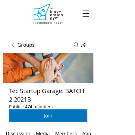
Groups
Tec Startup Garage: BATCH
2 2021B
Public
·
474 members
Join
Discussion
Media
Members
About