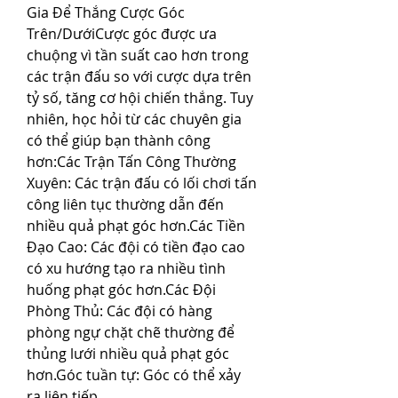
Gia Để Thắng Cược Góc 
Trên/DướiCược góc được ưa 
chuộng vì tần suất cao hơn trong 
các trận đấu so với cược dựa trên 
tỷ số, tăng cơ hội chiến thắng. Tuy 
nhiên, học hỏi từ các chuyên gia 
có thể giúp bạn thành công 
hơn:Các Trận Tấn Công Thường 
Xuyên: Các trận đấu có lối chơi tấn 
công liên tục thường dẫn đến 
nhiều quả phạt góc hơn.Các Tiền 
Đạo Cao: Các đội có tiền đạo cao 
có xu hướng tạo ra nhiều tình 
huống phạt góc hơn.Các Đội 
Phòng Thủ: Các đội có hàng 
phòng ngự chặt chẽ thường để 
thủng lưới nhiều quả phạt góc 
hơn.Góc tuần tự: Góc có thể xảy 
ra liên tiếp.