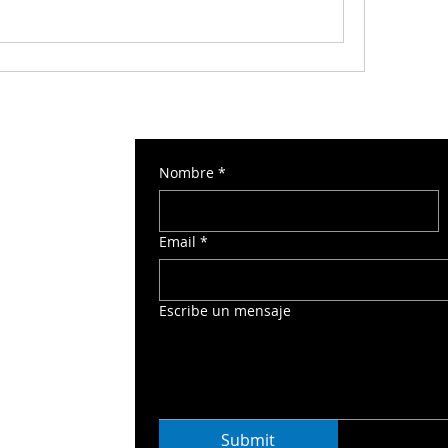
Nombre
*
 Torre Norte 2
Email
*
o
Escribe un mensaje
Submit