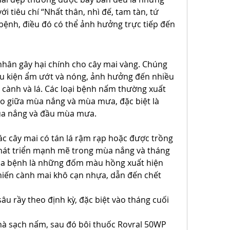
i tiêu chí “Nhất thân, nhì đế, tam tàn, tứ 
 bệnh, điều đó có thể ảnh hưởng trực tiếp đến 
hân gây hại chính cho cây mai vàng. Chúng 
u kiện ẩm ướt và nóng, ảnh hưởng đến nhiều 
 cành và lá. Các loại bệnh nấm thường xuất 
o giữa mùa nắng và mùa mưa, đặc biệt là 
ùa nắng và đầu mùa mưa.
 cây mai có tán lá rậm rạp hoặc được trồng 
hát triển mạnh mẽ trong mùa nắng và tháng 
a bệnh là những đốm màu hồng xuất hiện 
khiến cành mai khô cạn nhựa, dẫn đến chết 
u rầy theo định kỳ, đặc biệt vào tháng cuối 
hà sạch nấm, sau đó bôi thuốc Rovral 50WP 