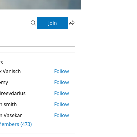
Join
s
 Vanisch
Follow
emy
Follow
reevdarius
Follow
darius
n smith
Follow
m Vasekar
Follow
 Members (473)