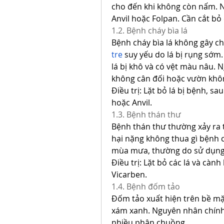
cho đến khi không còn nấm. N
Anvil hoặc Folpan. Cần cắt bỏ
1.2. Bệnh cháy bìa lá
Bệnh cháy bìa lá không gây ch
tre
 suy yếu do lá bị rụng sớm.
lá bị khô và có vệt màu nâu. 
không cân đối hoặc vườn khô
Điều trị: Lặt bỏ lá bị bệnh, 
hoặc Anvil.
1.3. Bệnh thán thư
Bệnh thán thư thường xảy ra t
hại nặng không thua gì bệnh c
mùa mưa, thường do sử dụng
Điều trị: Lặt bỏ các lá và càn
Vicarben.
1.4. Bệnh đốm tảo
Đốm tảo xuất hiện trên bề mặ
xám xanh. Nguyên nhân chính 
nhiều phân chuồng.