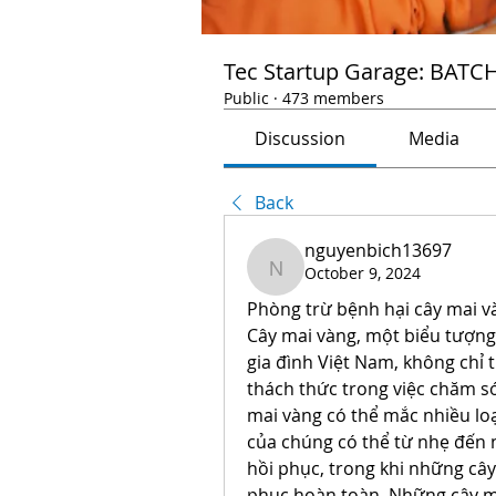
Tec Startup Garage: BATC
Public
·
473 members
Discussion
Media
Back
nguyenbich13697
October 9, 2024
nguyenbich13697
Phòng trừ bệnh hại cây mai v
Cây mai vàng, một biểu tượng 
gia đình Việt Nam, không chỉ 
thách thức trong việc chăm só
mai vàng có thể mắc nhiều lo
của chúng có thể từ nhẹ đến nặ
hồi phục, trong khi những cây
phục hoàn toàn. Những cây m