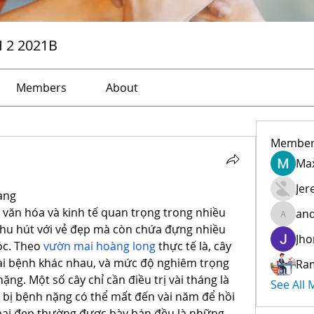
H 2 2021B
Members
About
Member
Max
Jer
àng
văn hóa và kinh tế quan trọng trong nhiều 
and
andreev
thu hút với vẻ đẹp mà còn chứa đựng nhiều 
Jho
c. Theo 
vườn mai hoàng long
 thực tế là, cây 
ại bệnh khác nhau, và mức độ nghiêm trọng 
Ra
ng. Một số cây chỉ cần điều trị vài tháng là 
See All
 bị bệnh nặng có thể mất đến vài năm để hồi 
ai đẹp thường được bày bán đều là những 