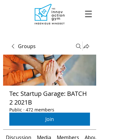
Groups
Tec Startup Garage: BATCH
2 2021B
Public
·
472 members
Join
Discussion
Media
Members
About