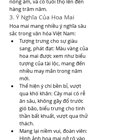
nóng ẩm, và có tuổi thọ lên đến 
hàng trăm năm.
3. Ý Nghĩa Của Hoa Mai
Hoa mai mang nhiều ý nghĩa sâu 
sắc trong văn hóa Việt Nam:
Tượng trưng cho sự giàu 
sang, phát đạt: Màu vàng của 
hoa mai được xem như biểu 
tượng của tài lộc, mang đến 
nhiều may mắn trong năm 
mới.
Thể hiện ý chí bền bỉ, vượt 
qua khó khăn: Cây mai có rễ 
ăn sâu, không gãy đổ trước 
gió bão, biểu trưng cho tinh 
thần bất khuất, vượt qua thử 
thách.
Mang lại niềm vui, đoàn viên: 
Hình ảnh hoa mai nở rộ vào 