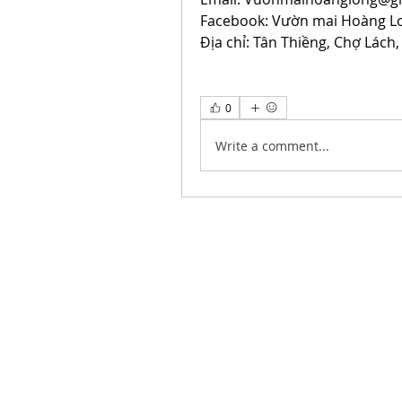
Facebook: Vườn mai Hoàng L
Địa chỉ: Tân Thiềng, Chợ Lách,
0
Write a comment...
Contáctanos
Ave. Eugenio Garza Sada 2501 Sur, CETEC
piso 64700 Monterrey, Nuevo León, Méxic