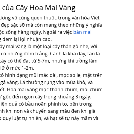
a của Cây Hoa Mai Vàng
ượng vô cùng quen thuộc trong văn hóa Việt 
ẻ đẹp sặc sỡ mà còn mang theo những ý nghĩa 
ộc sống hàng ngày. Ngoài ra việc 
bán mai 
g đem lại lợi nhuận cao.
y mai vàng là một loại cây thân gỗ nhẹ, với 
 có những đốm trắng. Cành lá khá dày, tán lá 
cây có thể đạt từ 5-7m, nhưng khi trồng làm 
giữ ở mức 1-2m.
có hình dạng mũi mác dài, mọc so le, mặt trên 
gả vàng. Lá thường rụng vào mùa khô, và 
hết. Hoa mai vàng mọc thành chùm, mỗi chùm 
từ gốc đến ngọn cây trong khoảng 3 ngày.
hiện quả có bầu noãn phình to, bên trong 
h khi non và chuyển sang màu đen khi già 
 quy luật tự nhiên, và hạt sẽ tự nảy mầm và 