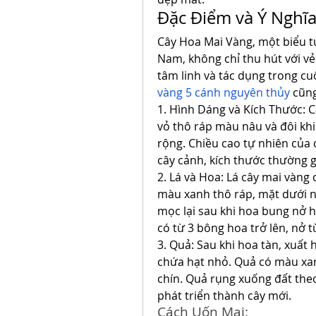
Đặc Điểm và Ý Nghĩ
Cây Hoa Mai Vàng, một biểu t
Nam, không chỉ thu hút với v
tâm linh và tác dụng trong cu
vàng 5 cánh nguyên thủy
 cũn
1. Hình Dáng và Kích Thước: Câ
vỏ thô ráp màu nâu và đôi khi
rộng. Chiều cao tự nhiên của 
cây cảnh, kích thước thường 
2. Lá và Hoa: Lá cây mai vàng 
màu xanh thô ráp, mặt dưới n
mọc lại sau khi hoa bung nở 
có từ 3 bông hoa trở lên, nở 
3. Quả: Sau khi hoa tàn, xuất 
chứa hạt nhỏ. Quả có màu xan
chín. Quả rụng xuống đất theo
phát triển thành cây mới.
Cách Uốn Mai: