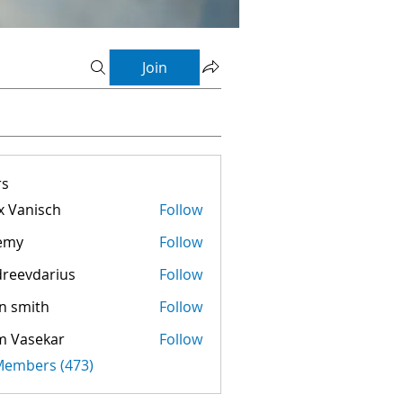
Join
s
 Vanisch
Follow
emy
Follow
reevdarius
Follow
darius
n smith
Follow
m Vasekar
Follow
 Members (473)