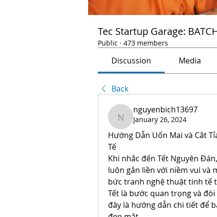
Tec Startup Garage: BATC
Public
·
473 members
Discussion
Media
Back
nguyenbich13697
January 26, 2024
nguyenbich13697
Hướng Dẫn Uốn Mai và Cắt Tỉa
Tế
Khi nhắc đến Tết Nguyên Đán,
luôn gắn liền với niềm vui và
bức tranh nghệ thuật tinh tế t
Tết là bước quan trọng và đòi
đây là hướng dẫn chi tiết để 
đẹp mắt.