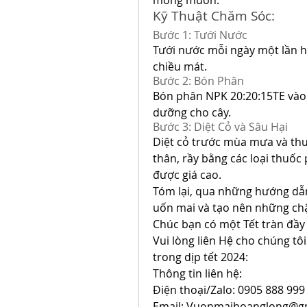
mong muốn.
Kỹ Thuật Chăm Sóc:
Bước 1: Tưới Nước
Tưới nước mỗi ngày một lần h
chiều mát.
Bước 2: Bón Phân
Bón phân NPK 20:20:15TE vào đ
dưỡng cho cây.
Bước 3: Diệt Cỏ và Sâu Hại
Diệt cỏ trước mùa mưa và thư
thân, rầy bằng các loại thuốc 
được giá cao.
Tóm lại, qua những hướng dẫn 
uốn mai và tạo nên những chậu
Chúc bạn có một Tết tràn đầy
Vui lòng liên Hệ cho chúng tô
trong dịp tết 2024:
Thông tin liên hệ:
Điện thoại/Zalo: 0905 888 999
Email: Vuonmaihoanglong@g