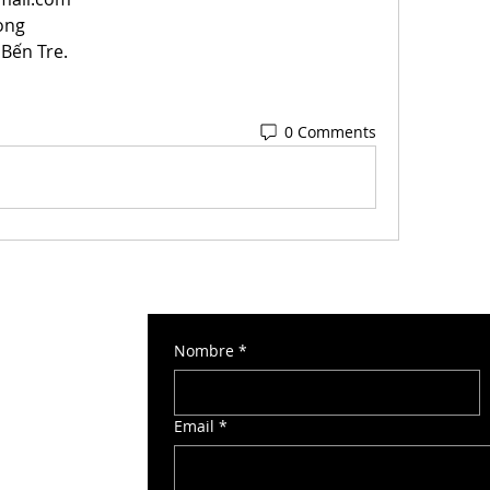
ong
 Bến Tre.
0 Comments
Nombre
*
 Torre Norte 2
Email
*
o