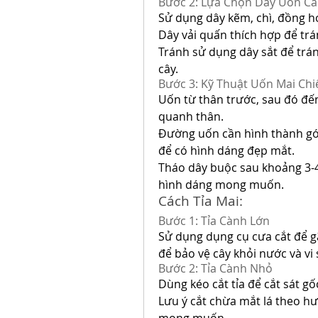
Bước 2: Lựa Chọn Dây Uốn C
Sử dụng dây kẽm, chì, đồng h
Dây vải quấn thích hợp để trán
Tránh sử dụng dây sắt để trán
cây.
Bước 3: Kỹ Thuật Uốn Mai Chi
Uốn từ thân trước, sau đó đến
quanh thân.
Đường uốn cần hình thành góc
để có hình dáng đẹp mắt.
Tháo dây buộc sau khoảng 3-4
hình dáng mong muốn.
Cách Tỉa Mai:
Bước 1: Tỉa Cành Lớn
Sử dụng dụng cụ cưa cắt để gã
để bảo vệ cây khỏi nước và vi 
Bước 2: Tỉa Cành Nhỏ
Dùng kéo cắt tỉa để cắt sát g
Lưu ý cắt chừa mắt lá theo h