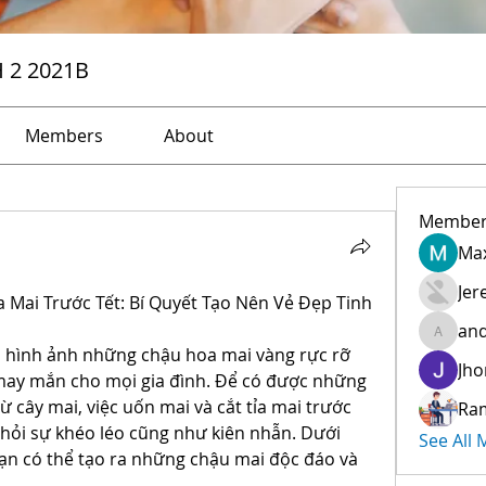
H 2 2021B
Members
About
Member
Max
Jer
 Mai Trước Tết: Bí Quyết Tạo Nên Vẻ Đẹp Tinh 
and
andreev
 hình ảnh những chậu hoa mai vàng rực rỡ 
Jho
 may mắn cho mọi gia đình. Để có được những 
ừ cây mai, việc uốn mai và cắt tỉa mai trước 
Ra
 hỏi sự khéo léo cũng như kiên nhẫn. Dưới 
See All
bạn có thể tạo ra những chậu mai độc đáo và 