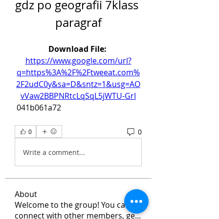
gdz po geografii 7klass 
paragraf
Download File: 
https://www.google.com/url?
q=https%3A%2F%2Ftweeat.com%
2F2udC0y&sa=D&sntz=1&usg=AO
vVaw2BBPNRtcLqSqL5jWTU-GrI
 041b061a72
0
0
Write a comment...
About
Welcome to the group! You can
connect with other members, ge
...