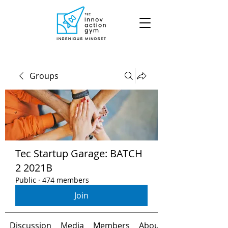
Groups
Tec Startup Garage: BATCH
2 2021B
Public
·
474 members
Join
Discussion
Media
Members
About